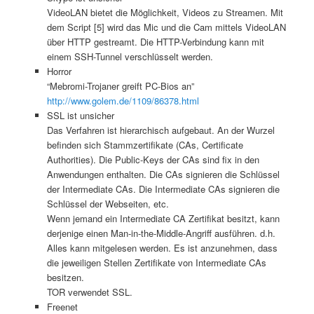
VideoLAN bietet die Möglichkeit, Videos zu Streamen. Mit
dem Script [5] wird das Mic und die Cam mittels VideoLAN
über HTTP gestreamt. Die HTTP-Verbindung kann mit
einem SSH-Tunnel verschlüsselt werden.
Horror
“Mebromi-Trojaner greift PC-Bios an”
http://www.golem.de/1109/86378.html
SSL ist unsicher
Das Verfahren ist hierarchisch aufgebaut. An der Wurzel
befinden sich Stammzertifikate (CAs, Certificate
Authorities). Die Public-Keys der CAs sind fix in den
Anwendungen enthalten. Die CAs signieren die Schlüssel
der Intermediate CAs. Die Intermediate CAs signieren die
Schlüssel der Webseiten, etc.
Wenn jemand ein Intermediate CA Zertifikat besitzt, kann
derjenige einen Man-in-the-Middle-Angriff ausführen. d.h.
Alles kann mitgelesen werden. Es ist anzunehmen, dass
die jeweiligen Stellen Zertifikate von Intermediate CAs
besitzen.
TOR verwendet SSL.
Freenet