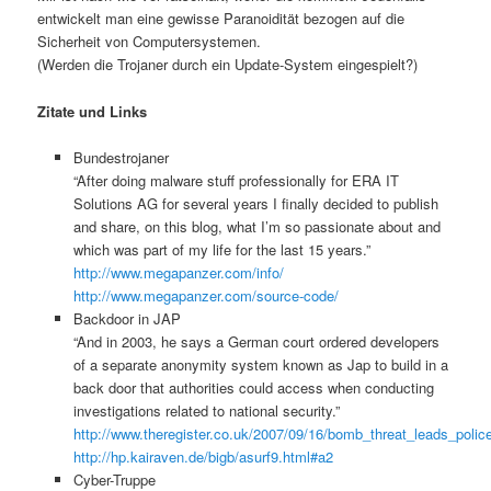
entwickelt man eine gewisse Paranoidität bezogen auf die
Sicherheit von Computersystemen.
(Werden die Trojaner durch ein Update-System eingespielt?)
Zitate und Links
Bundestrojaner
“After doing malware stuff professionally for ERA IT
Solutions AG for several years I finally decided to publish
and share, on this blog, what I’m so passionate about and
which was part of my life for the last 15 years.”
http://www.megapanzer.com/info/
http://www.megapanzer.com/source-code/
Backdoor in JAP
“And in 2003, he says a German court ordered developers
of a separate anonymity system known as Jap to build in a
back door that authorities could access when conducting
investigations related to national security.”
http://www.theregister.co.uk/2007/09/16/bomb_threat_leads_police
http://hp.kairaven.de/bigb/asurf9.html#a2
Cyber-Truppe