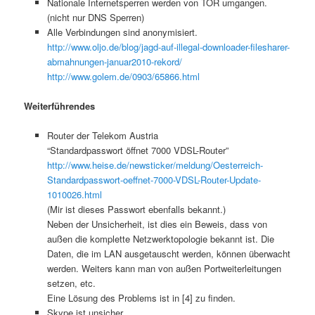
Nationale Internetsperren werden von TOR umgangen.
(nicht nur DNS Sperren)
Alle Verbindungen sind anonymisiert.
http://www.oljo.de/blog/jagd-auf-illegal-downloader-filesharer-
abmahnungen-januar2010-rekord/
http://www.golem.de/0903/65866.html
Weiterführendes
Router der Telekom Austria
“Standardpasswort öffnet 7000 VDSL-Router”
http://www.heise.de/newsticker/meldung/Oesterreich-
Standardpasswort-oeffnet-7000-VDSL-Router-Update-
1010026.html
(Mir ist dieses Passwort ebenfalls bekannt.)
Neben der Unsicherheit, ist dies ein Beweis, dass von
außen die komplette Netzwerktopologie bekannt ist. Die
Daten, die im LAN ausgetauscht werden, können überwacht
werden. Weiters kann man von außen Portweiterleitungen
setzen, etc.
Eine Lösung des Problems ist in [4] zu finden.
Skype ist unsicher