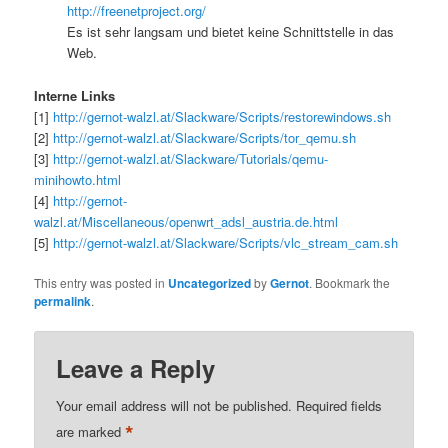
http://freenetproject.org/
Es ist sehr langsam und bietet keine Schnittstelle in das
Web.
Interne Links
[1]
http://gernot-walzl.at/Slackware/Scripts/restorewindows.sh
[2]
http://gernot-walzl.at/Slackware/Scripts/tor_qemu.sh
[3]
http://gernot-walzl.at/Slackware/Tutorials/qemu-
minihowto.html
[4]
http://gernot-
walzl.at/Miscellaneous/openwrt_adsl_austria.de.html
[5]
http://gernot-walzl.at/Slackware/Scripts/vlc_stream_cam.sh
This entry was posted in
Uncategorized
by
Gernot
. Bookmark the
permalink
.
Leave a Reply
Your email address will not be published.
Required fields
*
are marked